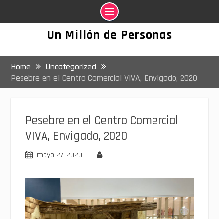
Skip
Un Millón de Personas
to
content
Home
Uncategorized
Pesebre en el Centro Comercial VIVA, Envigado, 2020
Pesebre en el Centro Comercial
VIVA, Envigado, 2020
mayo 27, 2020