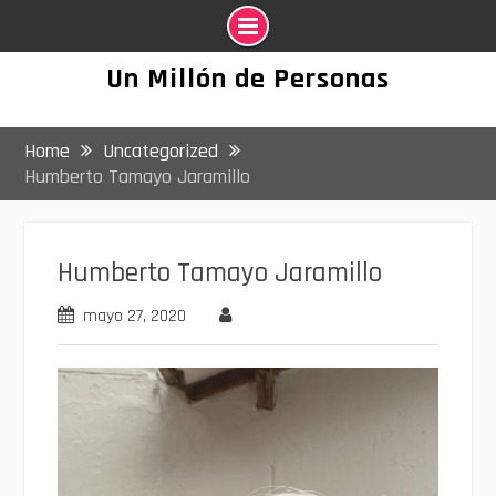
Skip
Un Millón de Personas
to
content
Home
Uncategorized
Humberto Tamayo Jaramillo
Humberto Tamayo Jaramillo
mayo 27, 2020